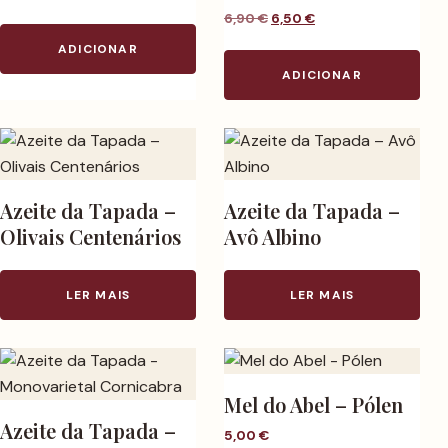
O preço original era: 6,90
O preço atual é: 6,
6,90
€
6,50
€
ADICIONAR
ADICIONAR
Azeite da Tapada –
Azeite da Tapada –
Olivais Centenários
Avô Albino
LER MAIS
LER MAIS
Mel do Abel – Pólen
Azeite da Tapada –
5,00
€