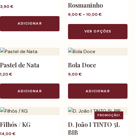
Rosmaninho
3,90
€
Price range: 6,0
6,00
€
–
10,00
€
Thi
ADICIONAR
VER OPÇÕES
Pastel de Nata
Bola Doce
1,20
€
9,00
€
ADICIONAR
ADICIONAR
PROMOÇÃO!
Filhós / KG
D. João I TINTO 5L
BIB
14,00
€