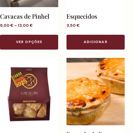
Cavacas de Pinhel
Esquecidos
Price range: 9,00 € through 13,00 €
9,00
€
–
13,00
€
3,50
€
This product has multiple variant
VER OPÇÕES
ADICIONAR