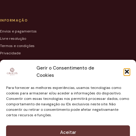
INFORMAÇÃO
Envios e pagamentos
Livre resolução
Termos e condições
Privacidade
Gerir o Consentimento de
Cookies
VISITE-NOS
Para fornecer as melhores experiências, usamos tecnologias como
cookies para armazenar e/ou aceder a informações do dispositivo.
Av. Cidade da Guarda 34, 6400-374 Pinhel
Consentir com essas tecnologias nos permitirá processar dados, como
comportamento de navegação ou IDs exclusivos neste site. Não
(+351) 965 766 604
consentir ou retirar o consentimento pode afetar negativamante
geral@cavacasdepinhel.pt
certos recursos e funções.
Aceitar